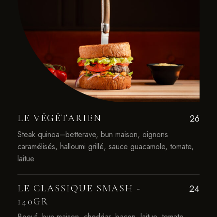
LE VÉGÉTARIEN
26
Steak quinoa–betterave, bun maison, oignons
caramélisés, halloumi grillé, sauce guacamole, tomate,
laitue
LE CLASSIQUE SMASH -
24
140GR
Boeuf, bun maison, cheddar, bacon, laitue, tomate,