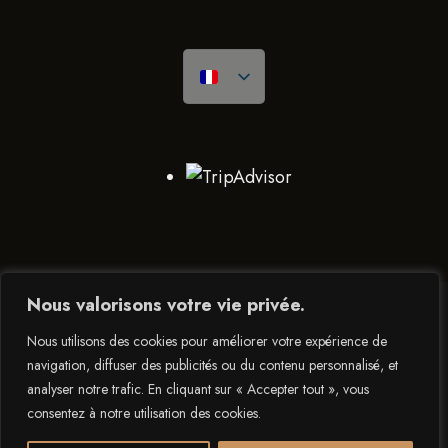
Nous valorisons votre vie privée.
DE FEIERWON BY SOFITEL LUXEMBOURG EUROPE © 2025
Nous utilisons des cookies pour améliorer votre expérience de
– ANAMA SLE SÀRL – TVA: LU29442109 & RCS: B201691
navigation, diffuser des publicités ou du contenu personnalisé, et
analyser notre trafic. En cliquant sur « Accepter tout », vous
POLITIQUE DE CONFIDENTIALITÉ
consentez à notre utilisation des cookies.
CONDITIONS GÉNÉRALES DE VENTE